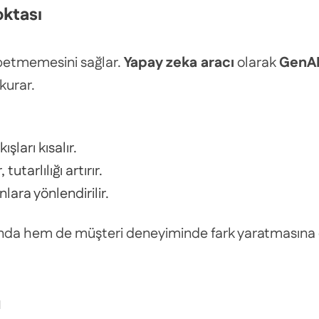
oktası
aybetmemesini sağlar.
Yapay zeka aracı
olarak
GenA
kurar.
şları kısalır.
utarlılığı artırır.
lara yönlendirilir.
rında hem de müşteri deneyiminde fark yaratmasına 
u