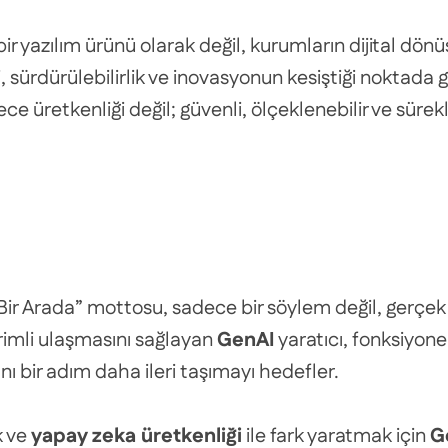
r yazılım ürünü olarak değil, kurumların dijital dön
i, sürdürülebilirlik ve inovasyonun kesiştiği noktada g
e üretkenliği değil; güvenli, ölçeklenebilir ve sürekl
ik Bir Arada” mottosu, sadece bir söylem değil, gerç
erimli ulaşmasını sağlayan
GenAI
yaratıcı, fonksiyone
nı bir adım daha ileri taşımayı hedefler.
k ve
yapay zeka üretkenliği
ile fark yaratmak için
G