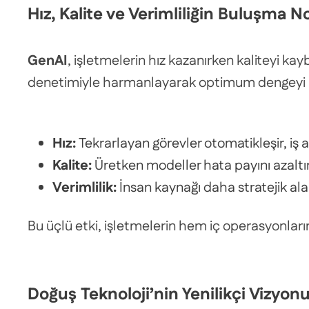
Hız, Kalite ve Verimliliğin Buluşma N
GenAI
, işletmelerin hız kazanırken kaliteyi k
denetimiyle harmanlayarak optimum dengeyi 
Hız:
Tekrarlayan görevler otomatikleşir, iş akı
Kalite:
Üretken modeller hata payını azaltır, t
Verimlilik:
İnsan kaynağı daha stratejik alan
Bu üçlü etki, işletmelerin hem iç operasyonla
Doğuş Teknoloji’nin Yenilikçi Vizyon