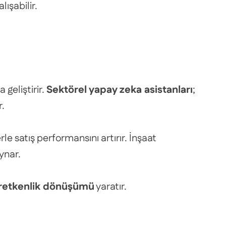
ışabilir.
geliştirir.
Sektörel yapay zeka asistanları
;
r.
le satış performansını artırır. İnşaat
ynar.
retkenlik dönüşümü
yaratır.