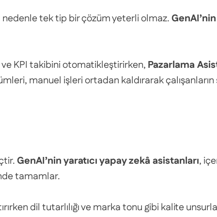
 nedenle tek tip bir çözüm yeterli olmaz.
GenAI’nin 
i ve KPI takibini otomatikleştirirken,
Pazarlama Asis
mleri, manuel işleri ortadan kaldırarak çalışanların 
çtir.
GenAI’nin yaratıcı yapay zekâ asistanları
, iç
çinde tamamlar.
tırırken dil tutarlılığı ve marka tonu gibi kalite unsurl