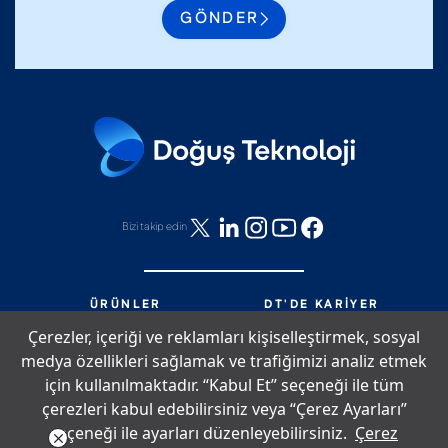
GÖNDER
Bizi takip edin
ÜRÜNLER
DT'DE KARIYER
HIZMETLER
DT'DE NELER OLUYOR?
Çerezler, içeriği ve reklamları kişiselleştirmek, sosyal
PARTNERLIK
BIZE ULAŞIN
medya özellikleri sağlamak ve trafiğimizi analiz etmek
DT'DE YAŞAM
SITE HARITASI
için kullanılmaktadır. “Kabul Et” seçeneği ile tüm
çerezleri kabul edebilirsiniz veya “Çerez Ayarları”
seçeneği ile ayarları düzenleyebilirsiniz.
Çerez
Çerez Politikası
Bilgi Toplumu Hizmetleri
Aydınlatma Metni