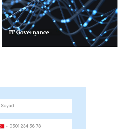
IT Governance
İşletmelerin dijital dönüşüm süreçlerini
güvenli ve etkin bir şekilde
gerçekleştirmelerini sağlamak amacıyla
ağ güvenliği, veri koruma, sızma testleri
ve sürekli izleme gibi siber güvenlik
çözümleriyle işletmenizin teknolojik
altyapısını koruma altına alıyoruz.