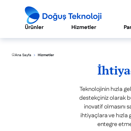
Ürünler
Hizmetler
Pa
Ana Sayfa
Hizmetler
İhtiy
Teknolojinin hızla g
destekçiniz olarak bu
inovatif olmasını s
ihtiyaçlara ve hızla
entegre etme