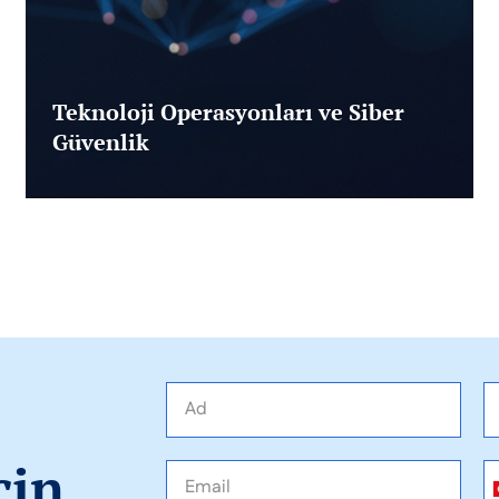
Teknoloji Operasyonları ve Siber
Güvenlik
Veri ambarı modernizasyonundan IoT
entegrasyonlarına, büyük veri
analitiğinden veri göllerinin yönetimine
kadar geniş bir yelpazede, işletmelerin
veri odaklı dönüşümünü destekliyoruz.
çin