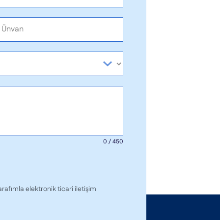
Sistemlerinizin kesintisiz çalışmasını ve
güncel kalmasını garantileyen
operasyon yönetimi çözümlerimizle iş
süreçlerinizde mükemmeliyete
ulaşmasınızı sağlarken sizi dijital
tehditlere karşı anlık olarak koruyoruz.
0 / 450
afımla elektronik ticari iletişim