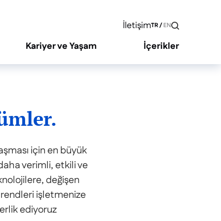
İletişim
TR
/
EN
Kariyer ve Yaşam
İçerikler
ümler.
laşması için en büyük
aha verimli, etkili ve
knolojilere, değişen
trendleri işletmenize
rlik ediyoruz