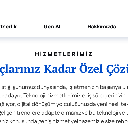
rtnerlik
Gen AI
Hakkımızda
HIZMETLERIMIZ
açlarınız Kadar Özel Çöz
eliştiği günümüz dünyasında, işletmenizin başarıya u
radayız. Teknoloji hizmetlerimizle, iş süreçlerinizin d
ağlıyor, dijital dönüşüm yolculuğunuzda yeni nesil te
 gelişen trendlere adapte olmanız ve bu teknoloji ve 
niz konusunda geniş hizmet yelpazemizle size rehbe