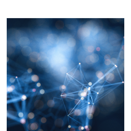
Yapay zeka sohbet araçlarıyla iş
süreçlerinizi iyileştirin, müşteri
deneyimini zenginleştirin.