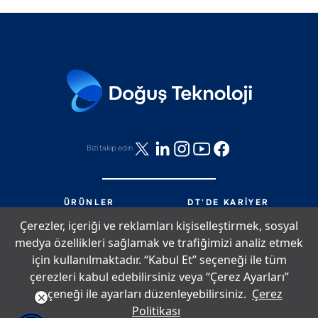
Ancak yapay zeka destekli stratejilerin etkin bir
şekilde kullanılabilmesi için doğru strateji ve
uygulamaların belirlenmesi önemlidir.
Bizi takip edin
ÜRÜNLER
DT'DE KARIYER
HIZMETLER
DT'DE NELER OLUYOR?
Çerezler, içeriği ve reklamları kişiselleştirmek, sosyal
PARTNERLIK
BIZE ULAŞIN
medya özellikleri sağlamak ve trafiğimizi analiz etmek
DT'DE YAŞAM
SITE HARITASI
için kullanılmaktadır. “Kabul Et” seçeneği ile tüm
çerezleri kabul edebilirsiniz veya “Çerez Ayarları”
seçeneği ile ayarları düzenleyebilirsiniz.
Çerez
Çerez Politikası
Bilgi Toplumu Hizmetleri
Aydınlatma Metni
Politikası