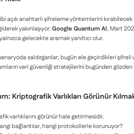
bi açık anahtarlı şifreleme yöntemlerini kırabilecek
iderek yakınlaşıyor.
Google Quantum AI
, Mart 202
yalnızca gelecekte aramak yanıltıcı olur.
senaryoda saldırganlar, bugün ele geçirdikleri şifre
ların veri güvenliği stratejilerini bugünden gözden g
m: Kriptografik Varlıkları Görünür Kılma
fik varlıklarını görünür hale getirmesidir.
angi bağlantılar, hangi protokollerle korunuyor?