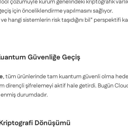
Tool çözümüyle kurum genelindeki kriptografik varlıkl
çiş için önceliklendirme yapılmasını sağlıyor.
ve hangi sistemlerin risk taşıdığını bil" perspekti
 Kuantum Güvenliğe Geçiş
re
, tüm ürünlerinde tam kuantum güvenli olma hedef
um dirençli şifrelemeyi aktif hale getirdi. Bugün Clo
elenmiş durumdadır.
 Kriptografi Dönüşümü