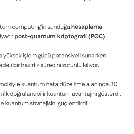
quantum computing'in sunduğu
hesaplama
iyacı:
post-quantum kriptografi (PQC)
.
a yüksek işlem gücü potansiyeli sunarken,
i bir hazırlık sürecini zorunlu kılıyor.
mcisiyle kuantum hata düzeltme alanında 30
n ilk doğrulanabilir kuantum avantajını gösterdi.
le kuantum stratejisini güçlendirdi.