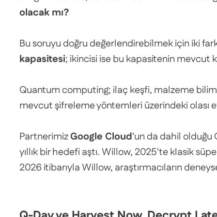
olacak mı?
Bu soruyu doğru değerlendirebilmek için iki far
kapasitesi
; ikincisi ise bu kapasitenin mevcut 
Quantum computing; ilaç keşfi, malzeme bilimi
mevcut şifreleme yöntemleri üzerindeki olası etk
Partnerimiz
Google Cloud
'un da dahil olduğu 
yıllık bir hedefi aştı. Willow, 2025'te klasik sü
2026 itibarıyla Willow, araştırmacıların deneyse
Q-Day ve Harvest Now, Decrypt Later