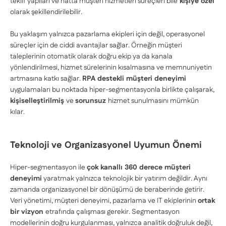
teklif yapıları ve hatta müşteri hizmetleri süreçleri bile
kişiye özel
olarak şekillendirilebilir.
Bu yaklaşım yalnızca pazarlama ekipleri için değil, operasyonel
süreçler için de ciddi avantajlar sağlar. Örneğin müşteri
taleplerinin otomatik olarak doğru ekip ya da kanala
yönlendirilmesi, hizmet sürelerinin kısalmasına ve memnuniyetin
artmasına katkı sağlar.
RPA destekli müşteri deneyimi
uygulamaları bu noktada hiper-segmentasyonla birlikte çalışarak,
kişiselleştirilmiş
ve
sorunsuz
hizmet sunulmasını mümkün
kılar.
Teknoloji ve Organizasyonel Uyumun Önemi
Hiper-segmentasyon ile
çok kanallı 360 derece müşteri
deneyimi
yaratmak yalnızca teknolojik bir yatırım değildir. Aynı
zamanda organizasyonel bir dönüşümü de beraberinde getirir.
Veri yönetimi, müşteri deneyimi, pazarlama ve IT ekiplerinin
ortak
bir vizyon
etrafında çalışması gerekir. Segmentasyon
modellerinin doğru kurgulanması, yalnızca analitik doğruluk değil,