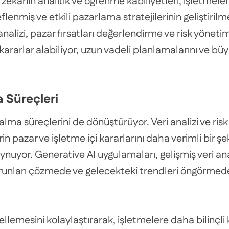
 zekanın analitik ve öğrenme kabiliyetleri, işletmeler
nmiş ve etkili pazarlama stratejilerinin geliştirilme
p analizi, pazar fırsatları değerlendirme ve risk yönet
i kararlar alabiliyor, uzun vadeli planlamalarını ve büy
a Süreçleri
 alma süreçlerini de dönüştürüyor. Veri analizi ve ris
n pazar ve işletme içi kararlarını daha verimli bir ş
nuyor. Generative AI uygulamaları, gelişmiş veri ana
orunları çözmede ve gelecekteki trendleri öngörmede 
llemesini kolaylaştırarak, işletmelere daha bilinçl