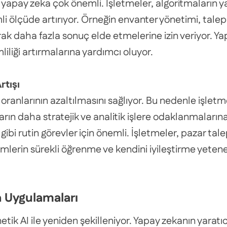
in yapay zeka çok önemli. İşletmeler, algoritmaların 
emli ölçüde artırıyor. Örneğin envanter yönetimi, tale
k daha fazla sonuç elde etmelerine izin veriyor. Yapa
iliği artırmalarına yardımcı oluyor.
rtışı
a oranlarının azaltılmasını sağlıyor. Bu nedenle işle
rın daha stratejik ve analitik işlere odaklanmalarına
 gibi rutin görevler için önemli. İşletmeler, pazar tal
temlerin sürekli öğrenme ve kendini iyileştirme yeten
a Uygulamaları
netik AI ile yeniden şekilleniyor. Yapay zekanın yarat