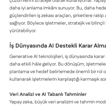
çözümlerini stratejik olarak kullanıyorlar. Yapay
daha iyi anlama imkânı sunuyor. Bu, daha hedefle
güçlendirilen iş zekası araçları, şirketlere raki
sağlıyor. Böylece işletmeler, stratejik ve bilinçl
yürütebiliyor.
İş Dünyasında AI Destekli Karar Alm
Generative AI teknolojileri, iş dünyasında karar
daha etkili hâle geliyor. Bu dönüşüm, işletmeleri
planlama ve hedef belirlemede önemli bir rol oy
kullanarak işletmelerin karşılaştığı karmaşık s
Veri Analizi ve AI Tabanlı Tahminler
Yapay zeka, büyük veri analizini ve tahmin mode