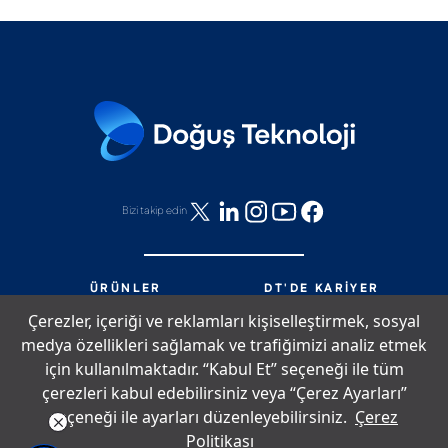
Bizi takip edin
ÜRÜNLER
DT'DE KARIYER
HIZMETLER
DT'DE NELER OLUYOR?
Çerezler, içeriği ve reklamları kişiselleştirmek, sosyal
PARTNERLIK
BIZE ULAŞIN
medya özellikleri sağlamak ve trafiğimizi analiz etmek
DT'DE YAŞAM
SITE HARITASI
için kullanılmaktadır. “Kabul Et” seçeneği ile tüm
çerezleri kabul edebilirsiniz veya “Çerez Ayarları”
seçeneği ile ayarları düzenleyebilirsiniz.
Çerez
Çerez Politikası
Bilgi Toplumu Hizmetleri
Aydınlatma Metni
Politikası