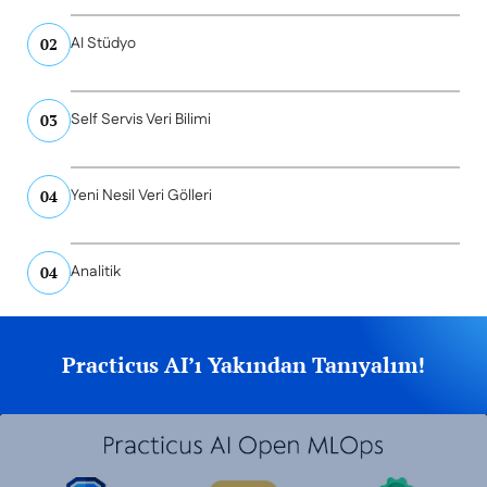
AI Stüdyo
02
Self Servis Veri Bilimi
03
Yeni Nesil Veri Gölleri
04
Analitik
04
Practicus AI’ı Yakından Tanıyalım!