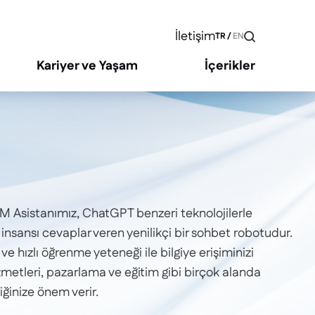
İletişim
TR
/
EN
Kariyer ve Yaşam
İçerikler
M Asistanımız, ChatGPT benzeri teknolojilerle
 insansı cevaplar veren yenilikçi bir sohbet robotudur.
ve hızlı öğrenme yeteneği ile bilgiye erişiminizi
izmetleri, pazarlama ve eğitim gibi birçok alanda
iliğinize önem verir.