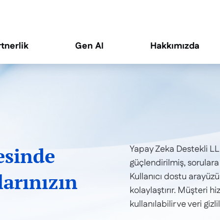
rtnerlik
Gen AI
Hakkımızda
esinde
Yapay Zeka Destekli LL
güçlendirilmiş, sorulara
arınızın
Kullanıcı dostu arayüzü 
kolaylaştırır. Müşteri h
kullanılabilir ve veri gizl