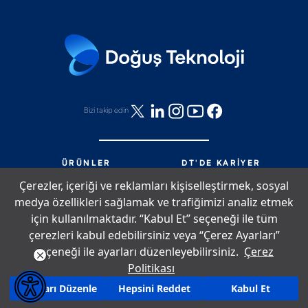
Bizi takip edin
ÜRÜNLER
DT'DE KARIYER
HIZMETLER
DT'DE NELER OLUYOR?
Çerezler, içeriği ve reklamları kişiselleştirmek, sosyal
PARTNERLIK
BIZE ULAŞIN
medya özellikleri sağlamak ve trafiğimizi analiz etmek
DT'DE YAŞAM
SITE HARITASI
için kullanılmaktadır. “Kabul Et” seçeneği ile tüm
çerezleri kabul edebilirsiniz veya “Çerez Ayarları”
seçeneği ile ayarları düzenleyebilirsiniz.
Çerez
Çerez Politikası
Bilgi Toplumu Hizmetleri
Aydınlatma Metni
Politikası
Copyright © 2026 Doğuş Teknoloji. Tüm hakları saklıdır.
Ayarları Düzenle
Hepsini Reddet
Kabul Et