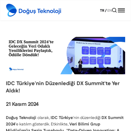
TR
/
EN
IDC Türkiye'nin Düzenlediği DX Summit'te Yer
Aldık!
21 Kasım 2024
Doğuş Teknoloji
olarak,
IDC Türkiye
'nin düzenlediği
DX Summit
2024'
e katılım gösterdik. Etkinlikte,
Veri Bilimi Grup
Müdürümüz Sezin Tunaboylu,
"Data-Driven Innovation: A