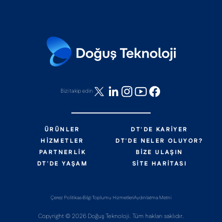
Bizi takip edin
ÜRÜNLER
DT'DE KARIYER
HIZMETLER
DT'DE NELER OLUYOR?
PARTNERLIK
BIZE ULAŞIN
DT'DE YAŞAM
SITE HARITASI
Çerez Politikası
Bilgi Toplumu Hizmetleri
Aydınlatma Metni
Copyright © 2026 Doğuş Teknoloji. Tüm hakları saklıdır.