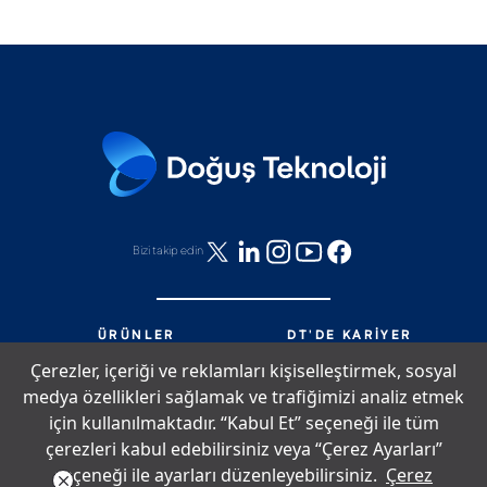
Bizi takip edin
ÜRÜNLER
DT'DE KARIYER
HIZMETLER
DT'DE NELER OLUYOR?
Çerezler, içeriği ve reklamları kişiselleştirmek, sosyal
PARTNERLIK
BIZE ULAŞIN
medya özellikleri sağlamak ve trafiğimizi analiz etmek
DT'DE YAŞAM
SITE HARITASI
için kullanılmaktadır. “Kabul Et” seçeneği ile tüm
çerezleri kabul edebilirsiniz veya “Çerez Ayarları”
seçeneği ile ayarları düzenleyebilirsiniz.
Çerez
Çerez Politikası
Bilgi Toplumu Hizmetleri
Aydınlatma Metni