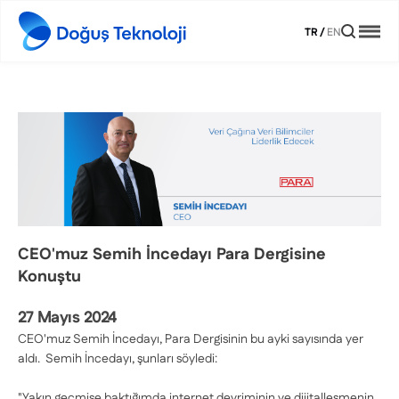
TR
/
EN
CEO'muz Semih İncedayı Para Dergisine
Konuştu
27 Mayıs 2024
CEO'muz Semih İncedayı, Para Dergisinin bu ayki sayısında yer
aldı. Semih İncedayı, şunları söyledi:
"Yakın geçmişe baktığımda internet devriminin ve djjitalleşmenin