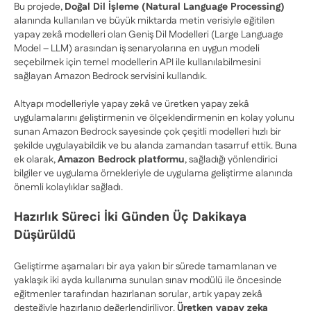
Bu projede,
Doğal Dil İşleme (Natural Language Processing)
alanında kullanılan ve büyük miktarda metin verisiyle eğitilen
yapay zekâ modelleri olan Geniş Dil Modelleri (Large Language
Model – LLM) arasından iş senaryolarına en uygun modeli
seçebilmek için temel modellerin API ile kullanılabilmesini
sağlayan Amazon Bedrock servisini kullandık.
Altyapı modelleriyle yapay zekâ ve üretken yapay zekâ
uygulamalarını geliştirmenin ve ölçeklendirmenin en kolay yolunu
sunan Amazon Bedrock sayesinde çok çeşitli modelleri hızlı bir
şekilde uygulayabildik ve bu alanda zamandan tasarruf ettik. Buna
ek olarak,
Amazon Bedrock platformu
, sağladığı yönlendirici
bilgiler ve uygulama örnekleriyle de uygulama geliştirme alanında
önemli kolaylıklar sağladı.
Hazırlık Süreci İki Günden Üç Dakikaya
Düşürüldü
Geliştirme aşamaları bir aya yakın bir sürede tamamlanan ve
yaklaşık iki ayda kullanıma sunulan sınav modülü ile öncesinde
eğitmenler tarafından hazırlanan sorular, artık yapay zekâ
desteğiyle hazırlanıp değerlendiriliyor.
Üretken yapay zeka