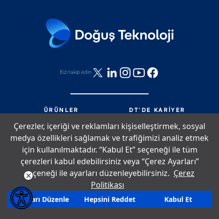
Bizi takip edin
ÜRÜNLER
DT'DE KARIYER
HIZMETLER
DT'DE NELER OLUYOR?
Çerezler, içeriği ve reklamları kişiselleştirmek, sosyal
PARTNERLIK
BIZE ULAŞIN
medya özellikleri sağlamak ve trafiğimizi analiz etmek
DT'DE YAŞAM
SITE HARITASI
için kullanılmaktadır. “Kabul Et” seçeneği ile tüm
çerezleri kabul edebilirsiniz veya “Çerez Ayarları”
seçeneği ile ayarları düzenleyebilirsiniz.
Çerez
Çerez Politikası
Bilgi Toplumu Hizmetleri
Aydınlatma Metni
Politikası
Copyright © 2026 Doğuş Teknoloji. Tüm hakları saklıdır.
Ayarları Düzenle
Hepsini Reddet
Kabul Et