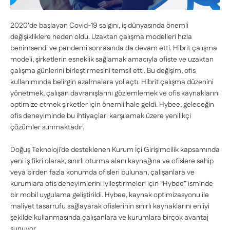
2020'de başlayan Covid-19 salgını, iş dünyasında önemli
değişikliklere neden oldu. Uzaktan çalışma modelleri hızla
benimsendi ve pandemi sonrasında da devam etti. Hibrit çalışma
modeli, şirketlerin esneklik sağlamak amacıyla ofiste ve uzaktan
çalışma günlerini birleştirmesini temsil etti. Bu değişim, ofis
kullanımında belirgin azalmalara yol açtı. Hibrit çalışma düzenini
yönetmek, çalışan davranışlarını gözlemlemek ve ofis kaynaklarını
optimize etmek şirketler için önemli hale geldi. Hybee, geleceğin
ofis deneyiminde bu ihtiyaçları karşılamak üzere yenilikçi
çözümler sunmaktadır.
Doğuş Teknoloji’de desteklenen Kurum İçi Girişimcilik kapsamında
yeni iş fikri olarak, sınırlı oturma alanı kaynağına ve ofislere sahip
veya birden fazla konumda ofisleri bulunan, çalışanlara ve
kurumlara ofis deneyimlerini iyileştirmeleri için “Hybee” isminde
bir mobil uygulama geliştirildi. Hybee, kaynak optimizasyonu ile
maliyet tasarrufu sağlayarak ofislerinin sınırlı kaynaklarını en iyi
şekilde kullanmasında çalışanlara ve kurumlara birçok avantaj
sunuyor.