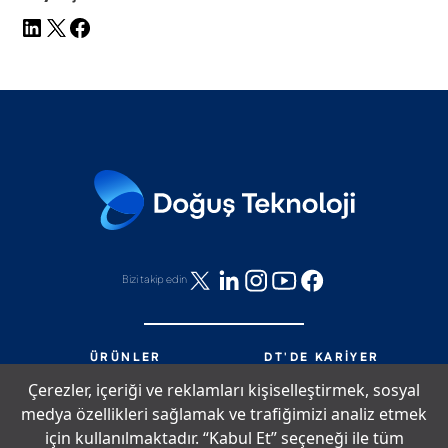
Bizi takip edin
ÜRÜNLER
DT'DE KARIYER
HIZMETLER
DT'DE NELER OLUYOR?
Çerezler, içeriği ve reklamları kişiselleştirmek, sosyal
PARTNERLIK
BIZE ULAŞIN
medya özellikleri sağlamak ve trafiğimizi analiz etmek
DT'DE YAŞAM
SITE HARITASI
için kullanılmaktadır. “Kabul Et” seçeneği ile tüm