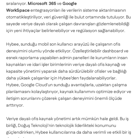
sıralanıyor.
Microsoft 365
ve
Google
WorkSpace
entegrasyonları ile verilerin sisteme aktarılmasının
otomatikleştiriliyor, veri güvenliği ile bulut ortamında tutuluyor. Bu
sayede veriye dayalı olarak çalışan davranışları gözlemlenebildiği
için yeni ihtiyaçlar belirlenebiliyor ve regülasyon sağlanabiliyor.
Hybee, sunduğu mobil son kullanıcı arayüzü ile çalışanın ofis
deneyimini olumlu yönde etkiliyor. Özelleştirilebilir dashboard ve
esnek raporlama yapabilen admin panelleri ile kurumların insan
kaynakları ve idari işler birimlerinin veriye dayalı ofis kaynağı ve
kapasite yönetimi yaparak daha sürdürülebilir ofisler ve bağlılığı
daha yüksek çalışanlar için Hybee’den faydalanabiliyorlar.
Hybee, Google Cloud'un sunduğu avantajlarla, uzaktan çalışma
planlamasını kolaylaştırıyor, kaynak kullanımını optimize ediyor ve
iletişim sorunlarını çözerek çalışan deneyimini önemli ölçüde
arttırıyor.
Veriye dayalı ofis kaynak yönetimi artık mümkün hale geldi. Bu iş
birliği, Doğuş Teknoloji'nin teknolojik liderlikteki konumunu
güçlendirirken, Hybee kullanıcılarına da daha verimli ve etkili bir iş