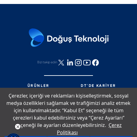
Bizi takip edin
ÜRÜNLER
DT'DE KARIYER
HIZMETLER
DT'DE NELER OLUYOR?
Çerezler, içeriği ve reklamları kişiselleştirmek, sosyal
PARTNERLIK
BIZE ULAŞIN
medya özellikleri sağlamak ve trafiğimizi analiz etmek
DT'DE YAŞAM
SITE HARITASI
için kullanılmaktadır. “Kabul Et” seçeneği ile tüm
çerezleri kabul edebilirsiniz veya “Çerez Ayarları”
seçeneği ile ayarları düzenleyebilirsiniz.
Çerez
Çerez Politikası
Bilgi Toplumu Hizmetleri
Aydınlatma Metni
Politikası