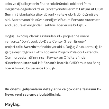
zeka ve dijitalleşmenin finans sektöründeki etkilerini
Para
Dergisi
'ne değerlendirdiler. Şirket yöneticilerimiz
Future of CISO
Summit
Istanbul’da siber güvenlik ve teknolojik dönüşümü ele
aldı. Azerbeycan'da düzenlendiğimiz Future Forward Automate
and Secure etkinliğinde IT sektörü liderleriyle buluştuk.
Doğuş Teknoloji olarak sürdürülebilirlik projelerine önem
veriyoruz. "Don’t Look Up-Data Center Green Energy"
projesi
edie Awards
’ta finalde yer aldık. Doğuş Grubu ortaklığı ile
gerçekleştirdiğimiz E-Atık Toplama Projemiz’’ ile ödül kazandık.
Cumhurbaşkanlığı’nın İnsan Kaynakları Ofisi tarafından
düzenlenen
İstanbul HR Forum
’a katıldık. CHRO'muz Aslı Barış
liderlik konulu bir panelde konuştu.
Bu önemli gelişmelerin detaylarını ve çok daha fazlasını D-
News yeni sayısında bulabilirsiniz.
Paylaş: