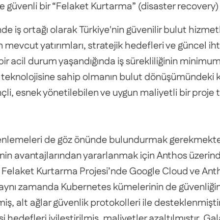
 ve güvenli bir “Felaket Kurtarma” (disaster recovery)
e iş ortağı olarak Türkiye'nin güvenilir bulut hizme
 mevcut yatırımları, stratejik hedefleri ve güncel ih
bir acil durum yaşandığında iş sürekliliğinin minimum
t teknolojisine sahip olmanın bulut dönüşümündeki k
çli, esnek yönetilebilen ve uygun maliyetli bir proje t
düzenlemeleri de göz önünde bulundurmak gerekmektedi
in avantajlarından yararlanmak için Anthos üzerinde
, Felaket Kurtarma Projesi’nde Google Cloud ve Anth
en, aynı zamanda Kubernetes kümelerinin de güvenliğin
, alt ağlar güvenlik protokolleri ile desteklenmişt
edefleri iyileştirilmiş, maliyetler azaltılmıştır. G