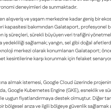
astronomi deneyimleri de sunmaktadır.
en alışveriş ve yaşam merkezine kadar geniş bir ek
ri kapasitesi bakımından Galataport, profesyonel bir 
iş süreçleri, sürekli büyüyen veri trafiğini yönetmek
yedekliliği sağlamak; yangın, sel gibi doğal afetlerde 
noloji merkezi olarak konumlanan Galataport; öncel
t kesintilerine karşı korunmak için felaket senaryos
i altına almak istemesi, Google Cloud üzerinde proj
, Google Kubernetes Engine (GKE), esneklik ve sürekli
k ile uygun fiyatlandırmaya destek olmuştur. Diğer t
r bölgesel arıza ve ilgili bölgeye güvenlik sağlama