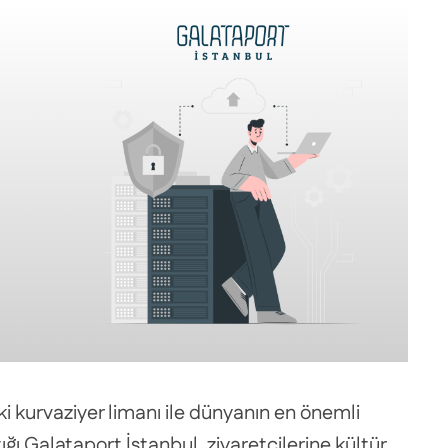
ki kurvaziyer limanı ile dünyanın en önemli
ğı Galataport İstanbul, ziyaretçilerine kültür