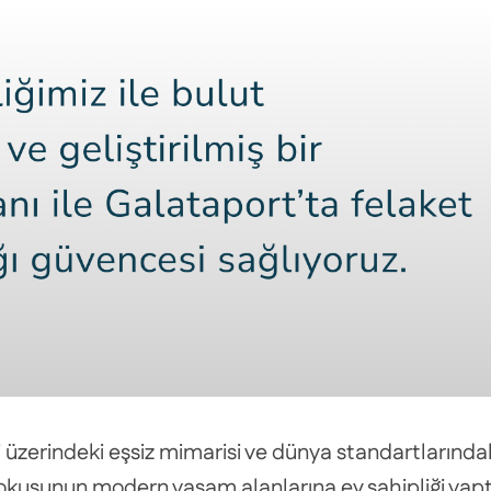
di üzerindeki eşsiz mimarisi ve dünya standartlarında
 dokusunun modern yaşam alanlarına ev sahipliği yaptı