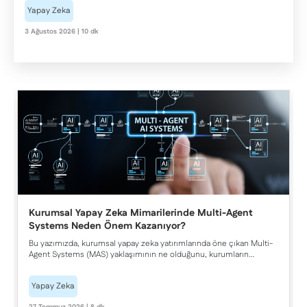
yarattığı değeri inceliyoruz.
Yapay Zeka
3 Ağustos 2026 | 10 dk
Kurumsal Yapay Zeka Mimarilerinde Multi-Agent
Systems Neden Önem Kazanıyor?
Bu yazımızda, kurumsal yapay zeka yatırımlarında öne çıkan Multi-
Agent Systems (MAS) yaklaşımının ne olduğunu, kurumların
operasyonel verimliliğine sunduğu avantajları ve Agentic AI ile
arasındaki temel farkları ele alıyoruz.
Yapay Zeka