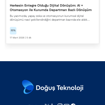
Herkesin Entegre Olduğu Dijital Dönüşüm: AI +
Otomasyon ile Kurumda Departman Bazlı Dönüşüm
Bu yazımızda, yapay zeka ve otomasyonun kurumsal dijital
dönüşümü nasıl şekillendirdiğini departman bazında ele aldık.
İnsan kaynakları, finans, operasyon, pazarlama ve satış ekiplerinin
bu teknolojilerden nasıl yararlandığını, departmanlar arası
RPA
entegrasyonun dönüşüm başarısındaki rolünü ve sürdürülebilir bir
dijital dönüşüm yaklaşımının nasıl kurgulanması gerektiğini aktardık.
17 Mart 2026 | 5 dk