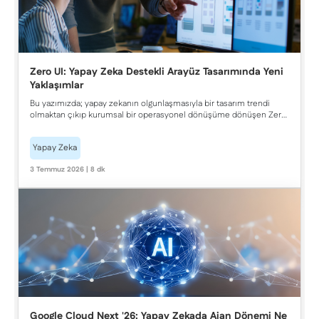
Zero UI: Yapay Zeka Destekli Arayüz Tasarımında Yeni
Yaklaşımlar
Bu yazımızda; yapay zekanın olgunlaşmasıyla bir tasarım trendi
olmaktan çıkıp kurumsal bir operasyonel dönüşüme dönüşen Zero
UI (görünmez arayüz) kavramını, yapay zekâ tabanlı teknolojilerle
kesişimini, kurumsal kullanım senaryolarını ve organizasyonların bu
Yapay Zeka
dönüşüme hazırlanırken dikkat etmesi gereken kritik noktaları ele
alıyoruz.
3 Temmuz 2026 | 8 dk
Google Cloud Next '26: Yapay Zekada Ajan Dönemi Ne