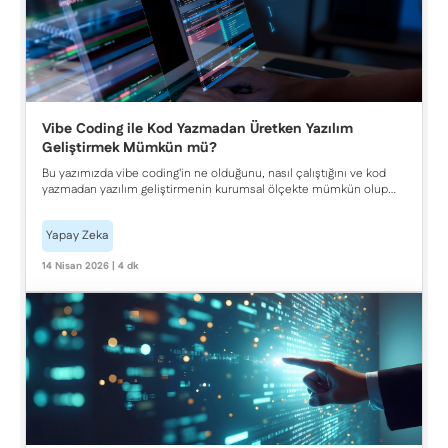
Vibe Coding ile Kod Yazmadan Üretken Yazılım
Geliştirmek Mümkün mü?
Bu yazımızda vibe coding'in ne olduğunu, nasıl çalıştığını ve kod
yazmadan yazılım geliştirmenin kurumsal ölçekte mümkün olup
olmadığını ele aldık. Üretken yapay zekâ destekli bu yaklaşımın
GitHub Copilot, Cursor ve Claude Code gibi araçlar üzerinden
Yapay Zeka
sunduğu hız avantajlarını, geliştirici rolündeki dönüşümü ve
güvenlik, performans ile sürdürülebilirlik açısından göz önünde
14 Nisan 2026 | 4 dk
bulundurulması gereken riskleri inceledik.