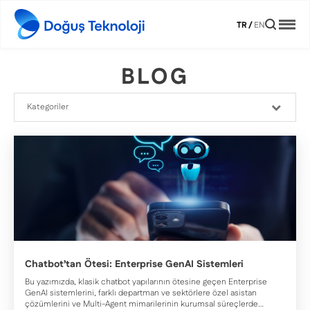
TR
/
EN
BLOG
Chatbot’tan Ötesi: Enterprise GenAI Sistemleri
Bu yazımızda, klasik chatbot yapılarının ötesine geçen Enterprise
GenAI sistemlerini, farklı departman ve sektörlere özel asistan
çözümlerini ve Multi-Agent mimarilerinin kurumsal süreçlerde