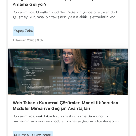
Anlama Geliyor?
Bu yazımızda, Google Cloud Next '26 etkinliğinde öne çıkan dört
gelişmeyi kurumsal bir bakış açısıyla ele aldık. İşletmelerin kod
yazmadan iş akışı otomatize edebildiği Agentic Enterprise
platformundan TPU v8 ve Managed Lustre ile güçlenen yapay zeka
Yapay Zeka
altyapısına, Wiz iş birliğiyle hayata geçen otonom siber savunma
yaklaşımı Agentic Defense'ten kurumsal verinin ajanlara dinamik
1 Haziran 2026 | 3 dk
biçimde sunulduğu Agentic Data Cloud mimarisine kadar agentic
AI'ın kurumsal dönüşüme nasıl yön verdiğini inceledik.
Web Tabanlı Kurumsal Çözümler: Monolitik Yapıdan
Modüler Mimariye Geçişin Avantajları
Bu yazımızda, web tabanlı kurumsal çözümlerde monolitik
mimarinin sınırlarını ve modüler mimariye geçişin ölçeklenebilirlik,
performans, güvenlik ve bakım süreçlerine sağladığı avantajları ele
aldık. Monolitik mimarinin yapısını, mikroservis ve servis odaklı
Kurumsal İş Çözümleri
yaklaşımlarla ilişkisini ve kurumsal web tabanlı sistemlerde nasıl