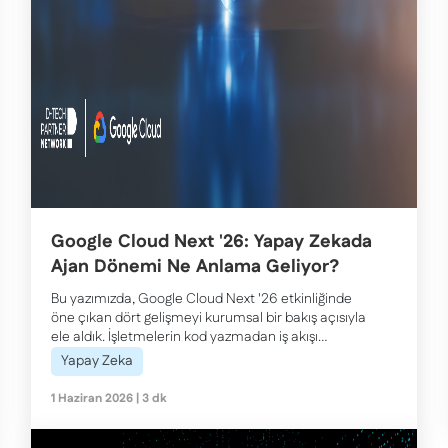
Google Cloud Next '26: Yapay Zekada
Ajan Dönemi Ne Anlama Geliyor?
Bu yazımızda, Google Cloud Next '26 etkinliğinde
öne çıkan dört gelişmeyi kurumsal bir bakış açısıyla
ele aldık. İşletmelerin kod yazmadan iş akışı
otomatize edebildiği Agentic Enterprise
Yapay Zeka
platformundan TPU v8 ve Managed Lustre ile
güçlenen yapay zeka altyapısına, Wiz iş birliğiyle
1 Haziran 2026 | 3 dk
hayata geçen otonom siber savunma yaklaşımı
Agentic Defense'ten kurumsal verinin ajanlara