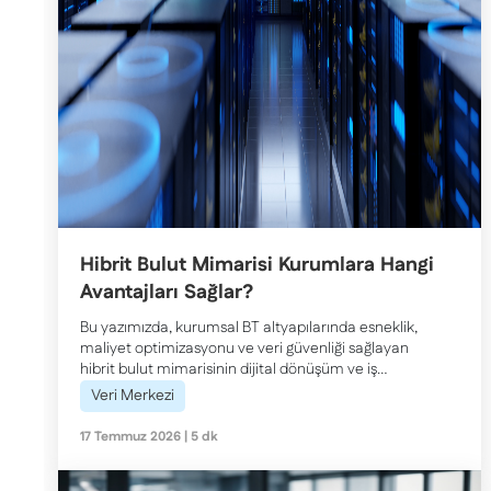
Hibrit Bulut Mimarisi Kurumlara Hangi
Avantajları Sağlar?
Bu yazımızda, kurumsal BT altyapılarında esneklik,
maliyet optimizasyonu ve veri güvenliği sağlayan
hibrit bulut mimarisinin dijital dönüşüm ve iş
sürekliliği süreçlerine sunduğu kritik avantajları
Veri Merkezi
inceliyoruz.
17 Temmuz 2026 | 5 dk