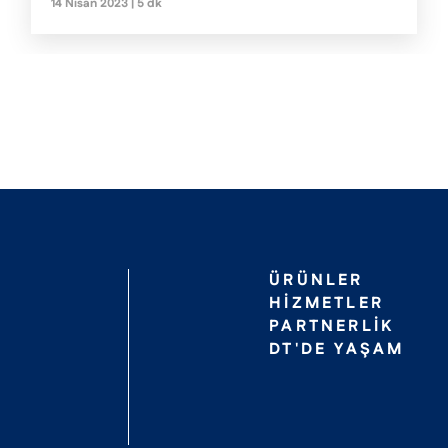
14 Nisan 2023 | 5 dk
öğrenimi, nesnelerin interneti (IoT) ve blockchain
teknolojisi gibi teknolojileri kullanabilirler.
ÜRÜNLER
HIZMETLER
PARTNERLIK
DT'DE YAŞAM