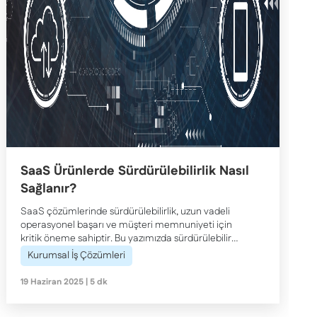
SaaS Ürünlerde Sürdürülebilirlik Nasıl
Sağlanır?
SaaS çözümlerinde sürdürülebilirlik, uzun vadeli
operasyonel başarı ve müşteri memnuniyeti için
kritik öneme sahiptir. Bu yazımızda sürdürülebilir
SaaS stratejilerine dair temel yapı taşlarını keşfedin.
Kurumsal İş Çözümleri
19 Haziran 2025 | 5 dk