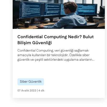
Confidential Computing Nedir? Bulut
Bilişim Güvenliği
Confidential Computing, veri güvenliği sağlamak
amacıyla kullanılan bir teknolojidir. Özellikle siber
güvenlik ve çeşitli sektörlerdeki uygulama alanlarına
odaklanarak, Quantum Computing'in etkilerini ve
teknolojik dönüşümlere karşı hazırlıklı olma
stratejilerini ele alacağız.
Siber Güvenlik
07 Aralık 2023 | 4 dk