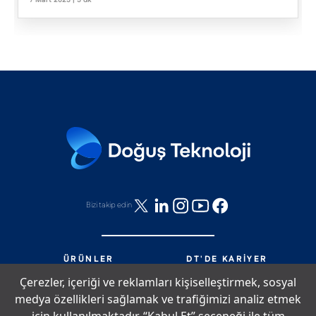
7 Mart 2025 | 5 dk
Bizi takip edin
ÜRÜNLER
DT'DE KARIYER
HIZMETLER
DT'DE NELER OLUYOR?
Çerezler, içeriği ve reklamları kişiselleştirmek, sosyal
PARTNERLIK
BIZE ULAŞIN
medya özellikleri sağlamak ve trafiğimizi analiz etmek
DT'DE YAŞAM
SITE HARITASI