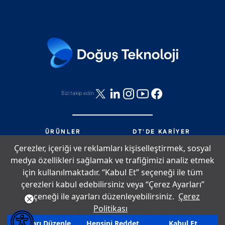
Bizi takip edin
ÜRÜNLER
DT'DE KARIYER
HIZMETLER
DT'DE NELER OLUYOR?
Çerezler, içeriği ve reklamları kişiselleştirmek, sosyal
PARTNERLIK
BIZE ULAŞIN
medya özellikleri sağlamak ve trafiğimizi analiz etmek
DT'DE YAŞAM
SITE HARITASI
için kullanılmaktadır. “Kabul Et” seçeneği ile tüm
çerezleri kabul edebilirsiniz veya “Çerez Ayarları”
seçeneği ile ayarları düzenleyebilirsiniz.
Çerez
Çerez Politikası
Bilgi Toplumu Hizmetleri
Aydınlatma Metni
Politikası
Copyright © 2026 Doğuş Teknoloji. Tüm hakları saklıdır.
Ayarları Düzenle
Hepsini Reddet
Kabul Et