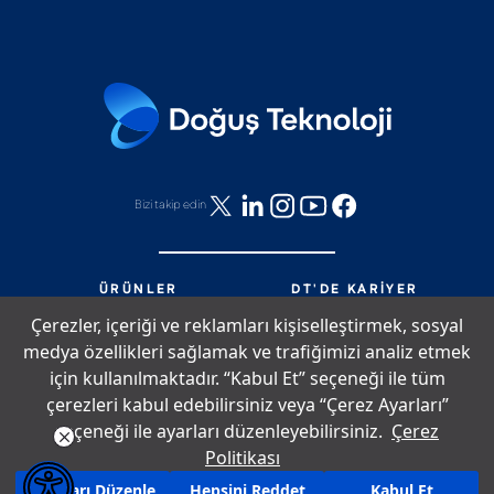
Bizi takip edin
ÜRÜNLER
DT'DE KARIYER
HIZMETLER
DT'DE NELER OLUYOR?
Çerezler, içeriği ve reklamları kişiselleştirmek, sosyal
PARTNERLIK
BIZE ULAŞIN
medya özellikleri sağlamak ve trafiğimizi analiz etmek
DT'DE YAŞAM
SITE HARITASI
için kullanılmaktadır. “Kabul Et” seçeneği ile tüm
çerezleri kabul edebilirsiniz veya “Çerez Ayarları”
seçeneği ile ayarları düzenleyebilirsiniz.
Çerez
Çerez Politikası
Bilgi Toplumu Hizmetleri
Aydınlatma Metni
Politikası
Copyright © 2026 Doğuş Teknoloji. Tüm hakları saklıdır.
Ayarları Düzenle
Hepsini Reddet
Kabul Et