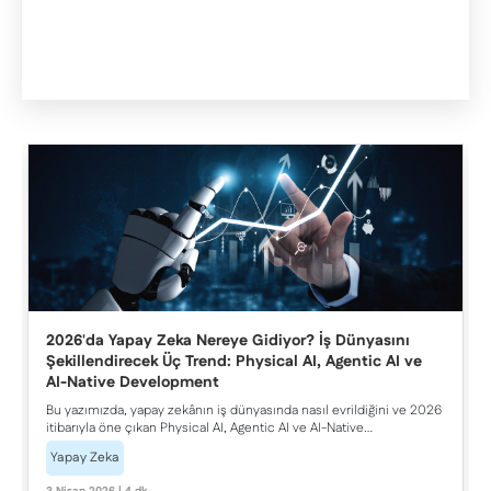
2026'da Yapay Zeka Nereye Gidiyor? İş Dünyasını
Şekillendirecek Üç Trend: Physical AI, Agentic AI ve
AI-Native Development
Bu yazımızda, yapay zekânın iş dünyasında nasıl evrildiğini ve 2026
itibarıyla öne çıkan Physical AI, Agentic AI ve AI-Native
Development yaklaşımlarını ele aldık. Bu trendlerin üretimden
Yapay Zeka
yazılım geliştirmeye kadar farklı alanlarda nasıl somut karşılık
bulduğunu, kurumların bu teknolojileri operasyonel süreçlerine