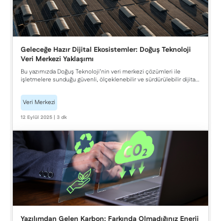
Geleceğe Hazır Dijital Ekosistemler: Doğuş Teknoloji
Veri Merkezi Yaklaşımı
Bu yazımızda Doğuş Teknoloji’nin veri merkezi çözümleri ile
işletmelere sunduğu güvenli, ölçeklenebilir ve sürdürülebilir dijital
ekosistem yaklaşımını inceledik. İş sürekliliğini garanti altına alan
veri barındırma ve veri saklama hizmetleri, enerji verimliliği odaklı
Veri Merkezi
altyapılar, esneklik ve proaktif yönetim stratejileriyle kurumlara
nasıl rekabet avantajı sağlandığını aktardık.
12 Eylül 2025 | 3 dk
Yazılımdan Gelen Karbon: Farkında Olmadığınız Enerji